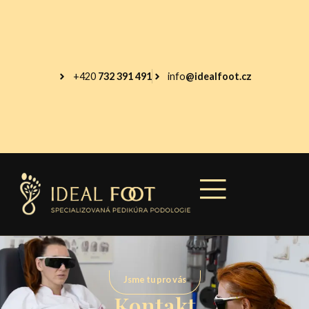
+420
732 391 491
info
@idealfoot.cz
Jsme tu pro vás
Kontakt