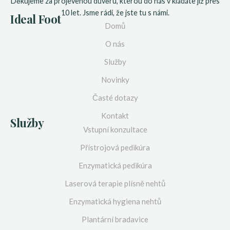
Děkujeme za projevenou důvěru, kterou do nás v kládáte již přes
10 let. Jsme rádi, že jste tu s námi.
Ideal Foot
Domů
O nás
Služby
Novinky
Časté dotazy
Kontakt
Služby
Vstupní konzultace
Přístrojová pedikúra
Enzymatická pedikúra
Laserová terapie plísně nehtů
Enzymatická hygiena nehtů
Plantární bradavice