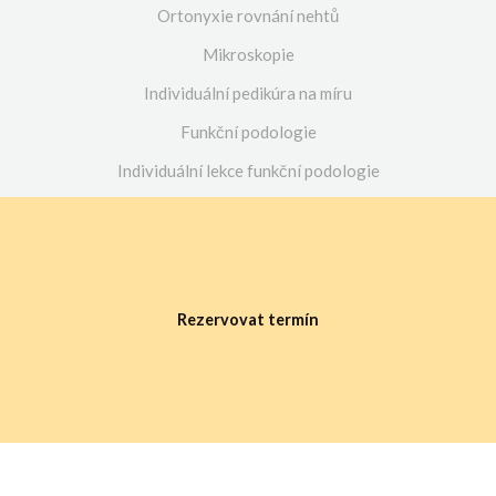
Ortonyxie rovnání nehtů
Mikroskopie
Individuální pedikúra na míru
Funkční podologie
Individuální lekce funkční podologie
Rodinné lekce funkční podologie
Novinky
Zarůstající nehet problém, který se nevyřeší sám
Podologie aneb proč nejde jen o pedikúru
Rezervovat termín
Bradavice
Zarůstající nehet : Jak vzniká a proč ho řešit?
Sledujte nás
Facebook
Instagram