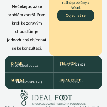
reálné problémy a
Nečekejte, až se
řešení.
problém zhorší. První
Objednat se
krok ke zdravým
chodidlům je
jednoduchý objednat
se ke konzultaci.
E-MAIL
TELEFON
info@
idealfoot.cz
+420
732 391 491
ADRESA
IDEAL FOOT
Nosálovská 170
,
IČO:
76519635