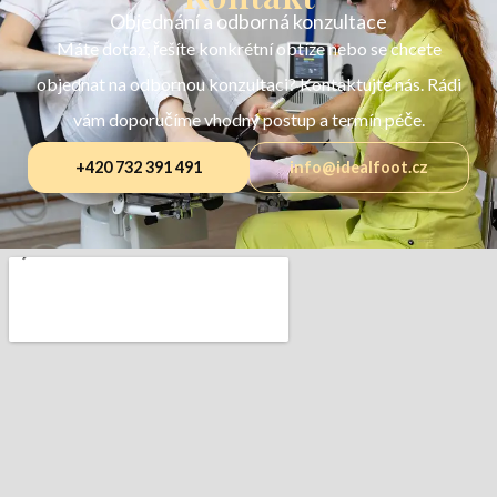
Objednání a odborná konzultace
Máte dotaz, řešíte konkrétní obtíže nebo se chcete
objednat na odbornou konzultaci? Kontaktujte nás. Rádi
vám doporučíme vhodný postup a termín péče.
+420 732 391 491
info@idealfoot.cz