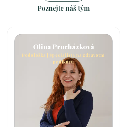
Poznejte náš tým
Olina Procházková
Podoložka | Specialista na zdravotní
pedikúru