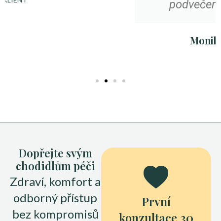
podvečerních hodinách.
Monika Kozáková
KLIENT
Dopřejte svým
chodidlům péči
Zdraví, komfort a
odborný přístup
První
bez kompromisů
konzultace 30