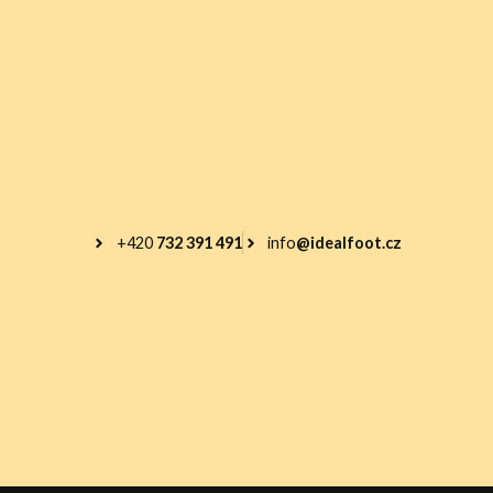
+420
732 391 491
info
@idealfoot.cz