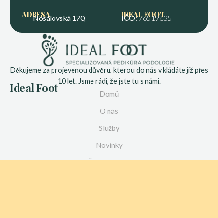
ADRESA
IDEAL FOOT
Nosálovská 170
,
IČO:
76519635
Děkujeme za projevenou důvěru, kterou do nás v kládáte již přes
10 let. Jsme rádi, že jste tu s námi.
Ideal Foot
Domů
O nás
Služby
Novinky
Časté dotazy
Kontakt
Služby
Vstupní konzultace
Přístrojová pedikúra