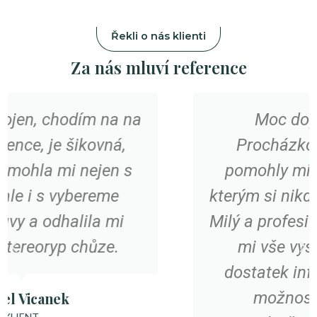
Řekli o nás klienti
Za nás mluví reference
Moc doporučuji paní
Procházkovou i její dceru,
pomohly mi s problémem, se
kterým si nikdo jiný nevěděl rady.
Milý a profesionální přístup, vždy
mi vše vysvětlily a podaly
dostatek informaci. Oceňuji i
možnost objednání v