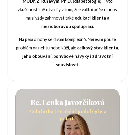
MUDr. Z. Rušavým, Ph.D. (diabetologie)
. Tyto
zkušenosti mě utvrdily v tom, že kvalitní péče o nohy
musí vždy zahrnovat také
edukaci klienta a
mezioborovou spolupráci
.
Na péči o nohy se dívám komplexně. Neřeším pouze
problém na nehtu nebo kůži, ale
celkový stav klienta,
jeho obouvání, pohybové návyky i zdravotní
souvislosti
.
Bc. Lenka Javorčíková
Podoložka | Funkční podologie a
pohyb