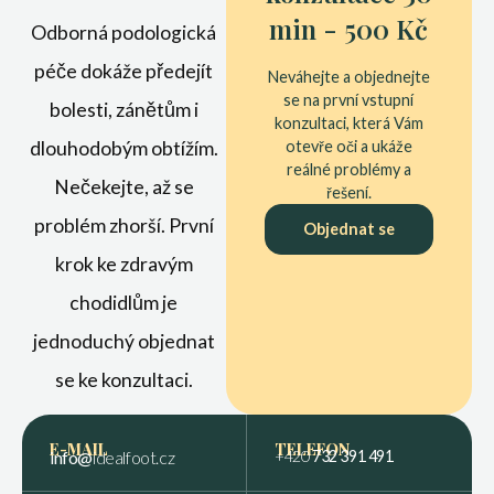
min - 500 Kč
Odborná podologická
péče dokáže předejít
Neváhejte a objednejte
se na první vstupní
bolesti, zánětům i
konzultaci, která Vám
dlouhodobým obtížím.
otevře oči a ukáže
reálné problémy a
Nečekejte, až se
řešení.
problém zhorší. První
Objednat se
krok ke zdravým
chodidlům je
jednoduchý objednat
se ke konzultaci.
E-MAIL
TELEFON
info@
idealfoot.cz
+420
732 391 491